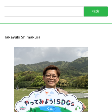
検
索:
Takayuki Shimakura