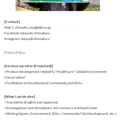
[Contact]
Mail: t_shimaku_nyy@ybb.ne.jp
Facebook: takayuki.shimakura
Instagram: takayukishimakura
Privacy Policy
[Services we offer (Projected)]
>Product development related to “Healthcare * Global Environment
Conservation”
>Facilitation of Decarbonized Community and SDGs
[What I can do else]
>Translation (English and Japanese)
>Investigations and Simulations of Economics and Real Estate
>Writing (Sports, Environment, SDGs, Community/City Development, etc.)