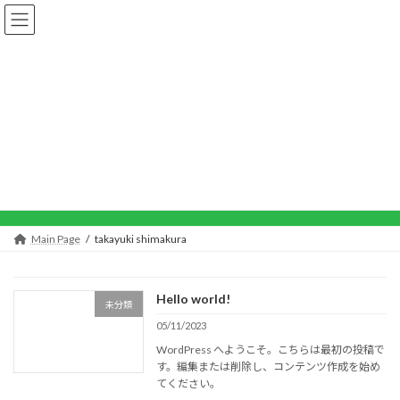
コ
ナ
ン
ビ
テ
ゲ
ン
ー
ツ
シ
へ
ョ
takayuki shimakura
ス
ン
キ
に
ッ
移
プ
動
Main Page
takayuki shimakura
Hello world!
未分類
05/11/2023
WordPress へようこそ。こちらは最初の投稿で
す。編集または削除し、コンテンツ作成を始め
てください。