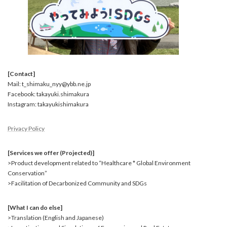
[Contact]
Mail: t_shimaku_nyy@ybb.ne.jp
Facebook: takayuki.shimakura
Instagram: takayukishimakura
Privacy Policy
[Services we offer (Projected)]
>Product development related to “Healthcare * Global Environment
Conservation”
>Facilitation of Decarbonized Community and SDGs
[What I can do else]
>Translation (English and Japanese)