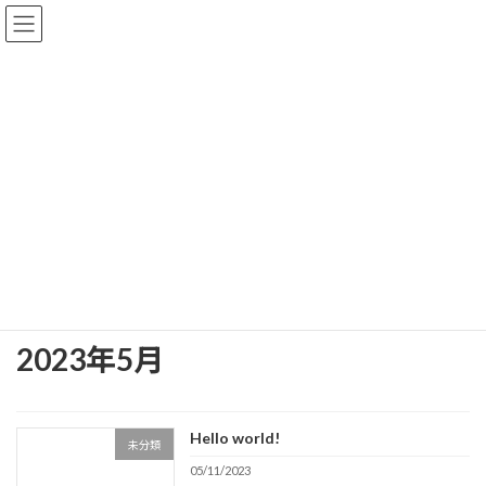
コ
ナ
ン
ビ
テ
ゲ
ン
ー
ツ
シ
へ
ョ
ブログ
ス
ン
キ
に
ッ
移
プ
動
Main Page
ブログ
2023年5月
2023年5月
Hello world!
未分類
05/11/2023